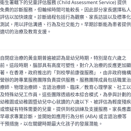
衛生署轄下的兒童評估服務 (Child Assessment Service) 提供
免費的診斷服務，但輪候時間可能較長，因此部分家長選擇私人
評估以加快速度。診斷過程包括行為觀察、家長訪談以及標準化
測試，用以評估溝通、行為及社交能力。早期診斷能為患者提供
適切的治療及教育支援。
自閉症治療的黃金期普遍被認為是幼兒時期，特別是在六歲之
前。這段時期，腦部具有高度可塑性，對介入治療的反應更加顯
著。在香港，政府推出的「到校學前康復服務」，由非政府機構
營辦的跨專業服務團隊負責提供服務。服務團隊成員包括職業治
療師、物理治療師、言語治療師、臨床／教育心理學家、社工以
及特殊幼兒工作員。這些團隊透過校本綜合模式，為參與計劃的
幼稚園或幼稚園暨幼兒中心就讀的六歲以下、被評估為輕度殘疾
或懷疑有特殊需要的兒童，提供到校訓練及支援服務。家長應盡
早尋求專業診斷，並開始如應用行為分析 (ABA) 或言語治療等
干預措施，以在關鍵時期最大化孩子的發展潛能。